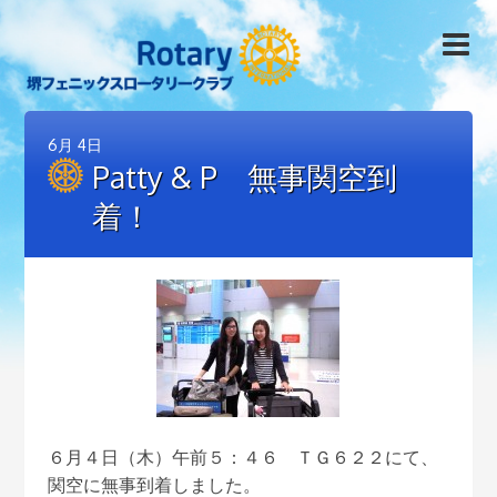
6月
4日
Patty & P 無事関空到
着！
６月４日（木）午前５：４６ ＴＧ６２２にて、
関空に無事到着しました。