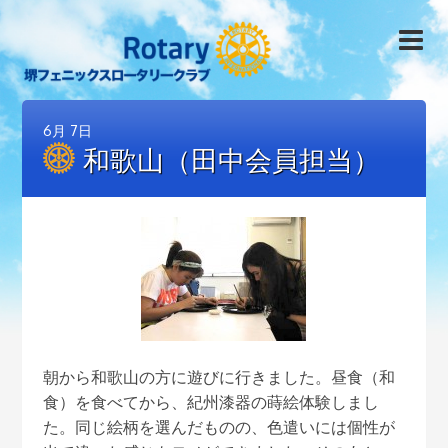
6月
7日
和歌山（田中会員担当）
朝から和歌山の方に遊びに行きました。昼食（和
食）を食べてから、紀州漆器の蒔絵体験しまし
た。同じ絵柄を選んだものの、色遣いには個性が