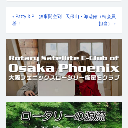
«
Patty & P 無事関空到
天保山・海遊館（楠会員
着！
担当）
»