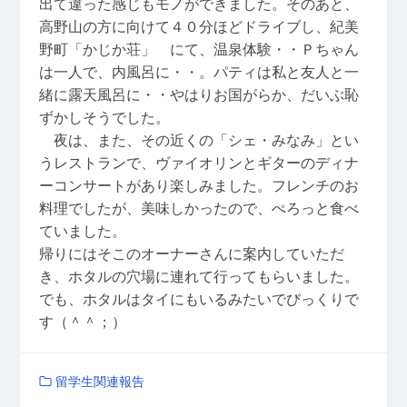
出て違った感じもモノができました。そのあと、
高野山の方に向けて４０分ほどドライブし、紀美
野町「かじか荘」 にて、温泉体験・・Ｐちゃん
は一人で、内風呂に・・。パティは私と友人と一
緒に露天風呂に・・やはりお国がらか、だいぶ恥
ずかしそうでした。
夜は、また、その近くの「シェ・みなみ」とい
うレストランで、ヴァイオリンとギターのディナ
ーコンサートがあり楽しみました。フレンチのお
料理でしたが、美味しかったので、ぺろっと食べ
ていました。
帰りにはそこのオーナーさんに案内していただ
き、ホタルの穴場に連れて行ってもらいました。
でも、ホタルはタイにもいるみたいでびっくりで
す（＾＾；）
留学生関連報告