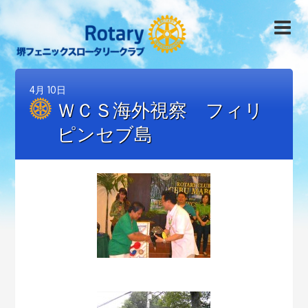
4月
10日
ＷＣＳ海外視察 フィリ
ピンセブ島