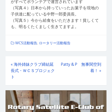
がすべてボランテアで運営されています
（写真４）日本から持っていったお菓子を現地の
子供達に配っている中野一郎委員長。
（写真５）今から給食をいただきます！貧しくて
も、明るくたくましく生きてますよ。
WCS活動報告
,
ロータリー活動報告
«
海外姉妹クラブ締結延
Patty & P 無事関空到
長式・ＷＣＳプロジェク
着！
»
ト