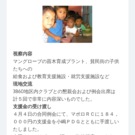
視察内容
マングローブの苗木育成プラント、貧民街の子供
たちへの
給食および教育支援施設・就労支援施設など
現地交流
3860地区内クラブとの懇親会および例会出席は
計５回で非常に内容深いものでした。
支援金の受け渡し
４月４日の合同例会にて、マボロＲＣに１８４，
０００円の支援金を小嶋ＰＤＧとともに手渡しい
たしました。