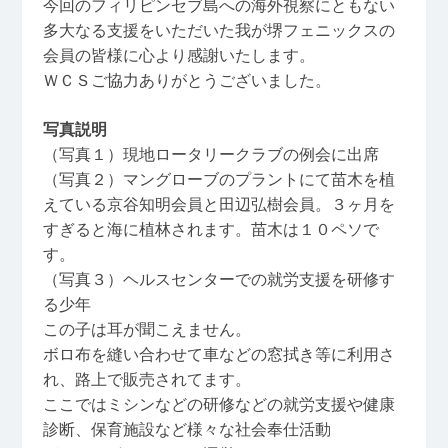
今回のフィリピンセブ島への海外視察にともない
多大なる支援をいただいた我が堺フェニックスの
会員の皆様に心より感謝いたします。
ＷＣＳご協力ありがとうございました。
写真説明
（写真１）現地ロータリークラブの例会に出席
（写真２）マングローブのプラントにて苗木を植
えている京谷知明会員と田辺弘樹会員。３ヶ月を
すぎると海に植林されます。苗木は１０ペソで
す。
（写真３）ヘルスセンターでの就労支援を研修す
る少年
この子は耳が聞こえません。
ボロ布を縫い合わせて車などの窓拭き等に利用さ
れ、路上で販売されてます。
ここではミシンなどの研修などの就労支援や健康
診断、保育施設など様々な社会奉仕活動