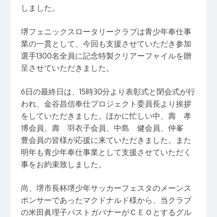
しました。
堺フェニックスロータリークラブは青少年奉仕事
業の一貫として、今回も支援させていただき参加
選手1300名全員に記念特製クリアーフャイルを贈
呈させていただきました。
6日の最終日は、15時30分より表彰式と閉会式が行
われ、金谷昌信奉仕プロジェクト委員長より挨拶
をしていただきました。ほかに忙しい中、壽 孝
博会員、壽 羽衣子会員、中島 健会員、仲峯
豊会員の皆様が応援に来ていただきました。また
明年も青少年奉仕事業として支援させていただく
事をお約束致しました。
尚、堺市長杯堺少年サッカーフェスタのメーンス
ポンサーであったマクドナルド様から、当クラブ
の米田眞理子パストガバナーがＣＥＯとするグル