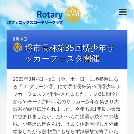
8月
4日
堺市長杯第35回堺少年サ
ッカーフェスタ開催
2023年8月4日～6日（金、土、日）に堺築港にあ
る「Ｊ-グリーン堺」にて堺市長杯第35回堺少年サ
ッカーフェスタが開催されました。この3日間全国
から65チーム約1300名のサッカー少年が集まり大
熱戦が繰り広げられました。今年も3日間良い天気
に恵まれましたが、たいへんな猛暑が続く中の熱
戦、少年達の皆さんは、うまく体調管理し水分補
給をしながら熱中症にもならず無事故で終了いた