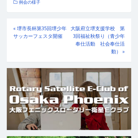
例会の様子
«
堺市長杯第35回堺少年
大阪府立堺支援学校 第
サッカーフェスタ開催
3回福祉秋祭り（青少年
奉仕活動 社会奉仕活
動）
»