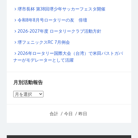
堺市長杯 第38回堺少年サッカーフェスタ開催
令和8年8月号ロータリーの友 俳壇
2026-2027年度 ロータリークラブ活動方針
堺フェニックスRC 7月例会
2026年ロータリー国際大会（台湾）で米田パストガバ
ナーがモデレーターとして活躍
月別活動報告
月
別
活
合計
/ 今日
/ 昨日
動
報
告