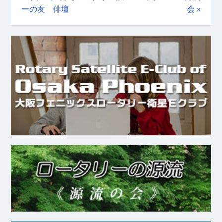
ーの友 俳壇
会
»