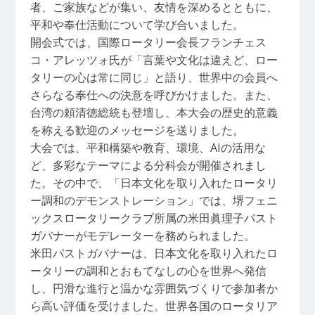
者、ご家族などが集い、友情を深めるとともに、
平和や奉仕活動について学び合いました。
開会式では、国際ロータリー会長フランチェス
コ・アレッツォ氏が「言葉や文化は違えど、ロー
タリーの心は常に同じ」と語り、世界中の会員へ
さらなる奉仕への決意を呼びかけました。また、
台湾の頼清徳総統も登壇し、本大会の歴史的意義
を称える歓迎のメッセージを送りました。
大会では、平和構築や教育、環境、AIの活用な
ど、多彩なテーマによる分科会が開催されまし
た。その中で、「日本文化を取り入れたロータリ
ー調和のデモンストレーション」では、堺フェニ
ックスロータリークラブ所属の米田眞理子パスト
ガバナーがモデレーターを務められました。
米田パストガバナーは、日本文化を取り入れたロ
ータリーの調和とおもてなしの心を世界へ発信
し、円滑な進行と温かな雰囲気づくりで参加者か
ら高い評価を受けました。世界各国のロータリア