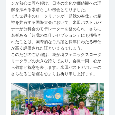
ンが熱心に耳を傾け、日本の文化や価値観への理
解を深める素晴らしい機会となりました。
また世界中のロータリアンが「超我の奉仕」の精
神を共有する国際大会において、米田パストガバ
ナーが分科会のモデレーターを務められ、さらに
名誉ある「超我の奉仕レセプション」にも招待さ
れたことは、国際的なご活躍と長年にわたる奉仕
が高く評価された証といえるでしょう。
このたびのご活躍は、我が堺フェニックスロータ
リークラブの大きな誇りであり、会員一同、心か
ら敬意と祝意を表します。米田パストガバナーの
さらなるご活躍を心よりお祈り申し上げます。