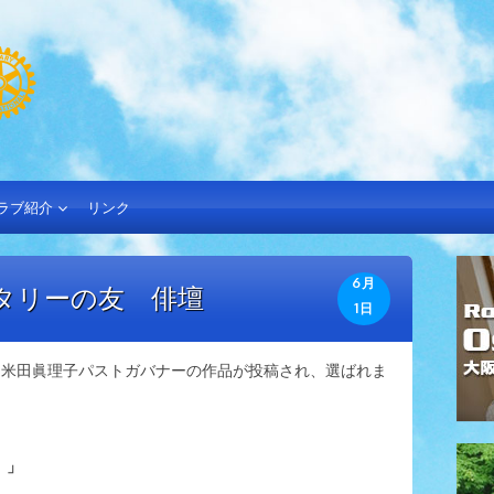
ラブ紹介
リンク
6月
ータリーの友 俳壇
1日
に米田眞理子パストガバナーの作品が投稿され、選ばれま
 」