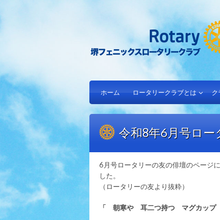
ホーム
ロータリークラブとは
ク
令和8年6月号ロ
6月号ロータリーの友の俳壇のページ
した。
（ロータリーの友より抜粋）
「 朝寒や 耳二つ持つ マグカップ