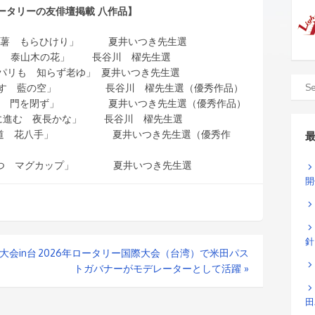
 ロータリーの友俳壇掲載 八作品】
し自然薯 もらひけり」 夏井いつき先生選
分け 泰山木の花」 長谷川 櫂先生選
もパリも 知らず老ゆ」 夏井いつき先生選
にとかす 藍の空」 長谷川 櫂先生選（優秀作品）
声かけて 門を閉ず」 夏井いつき先生選（優秀作品）
下巻に進む 夜長かな」 長谷川 櫂先生選
駅へ近道 花八手」 夏井いつき先生選（優秀作
つ持つ マグカップ」 夏井いつき先生選
開
針
大会in台
2026年ロータリー国際大会（台湾）で米田パス
トガバナーがモデレーターとして活躍
»
田