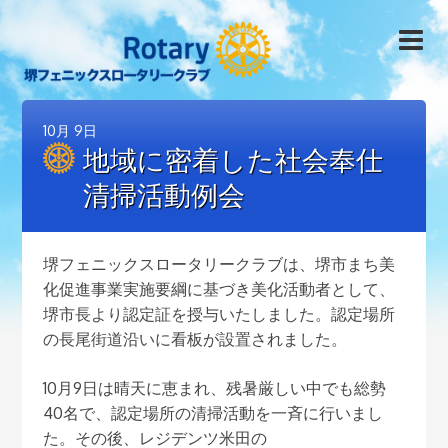
10月
9日
地域に密着した社会奉仕
清掃活動例会
堺フェニックスロータリークラブは、堺市まち美
化促進事業実施要綱に基づき美化活動者として、
堺市長より認定証を授与いたしました。認定場所
の長尾街道沿いに看板が設置されました。
10月9日は晴天に恵まれ、残暑厳しい中でも総勢
40名で、認定場所の清掃活動を一斉に行いまし
た。その後、レジデンツ米田の