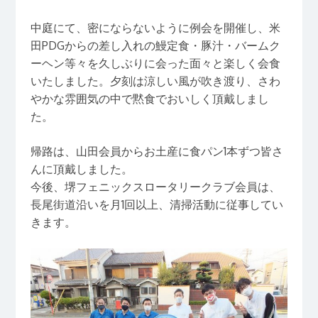
中庭にて、密にならないように例会を開催し、米
田PDGからの差し入れの鰻定食・豚汁・バームク
ーヘン等々を久しぶりに会った面々と楽しく会食
いたしました。夕刻は涼しい風が吹き渡り、さわ
やかな雰囲気の中で黙食でおいしく頂戴しまし
た。
帰路は、山田会員からお土産に食パン1本ずつ皆さ
んに頂戴しました。
今後、堺フェニックスロータリークラブ会員は、
長尾街道沿いを月1回以上、清掃活動に従事してい
きます。