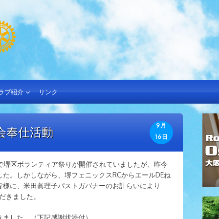
ラブ紹介
リンク
9月
会奉仕活動
16日
街で堺区ボランティア祭りが開催されていましたが、昨今
た。しかしながら、堺フェニックスRCからエールDEね
皆様に、米田眞理子パストガバナーのお計らいにより
ただきました。
きました。（下記感謝状添付）