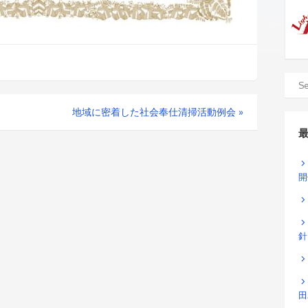
地域に密着した社会奉仕清掃活動例会
»
開
針
田