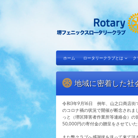
ホーム
ロータリークラブとは
ク
地域に密着した社
令和3年9月16日 例年、山之口商店
のコロナ禍の状況で開催が断念されまし
っと（堺区障害者作業所等連絡会）の
50,000円の寄付金の贈呈をさせてい
また弊クラブへ感謝状を送って来て頂