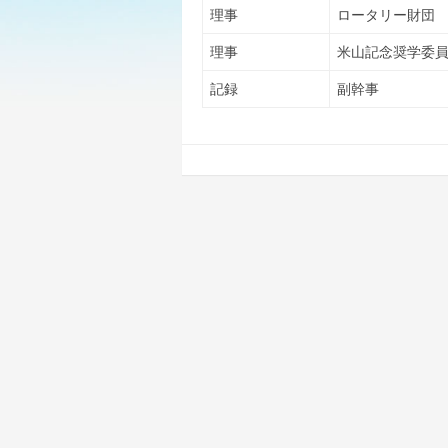
理事
ロータリー財団
理事
米山記念奨学委
記録
副幹事