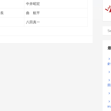
中井昭宏
員長
曲 航平
八田真一
針
田
i