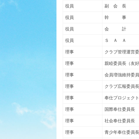
役員
副 会 長
役員
幹 事
役員
会 計
役員
Ｓ Ａ Ａ
理事
クラブ管理運営
理事
親睦委員長（友
理事
会員増強維持委
理事
クラブ広報委員
理事
奉仕プロジェク
理事
国際奉仕委員長
理事
社会奉仕委員長
理事
青少年奉仕委員