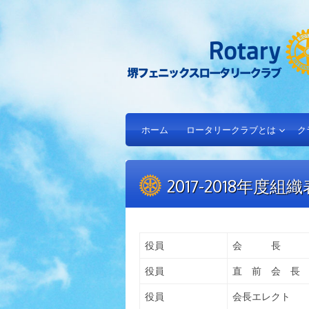
ホーム
ロータリークラブとは
ク
2017-2018年度組織
役員
会 長
役員
直 前 会 長
役員
会長エレクト