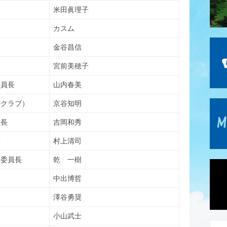
米田眞理子
カスム
金谷昌信
宮前美穂子
委員長
山内春美
好クラブ）
京谷知明
員長
吉岡和秀
長
村上清司
ト委員長
乾 一樹
中出博哲
澤谷勇奨
長
小山武士