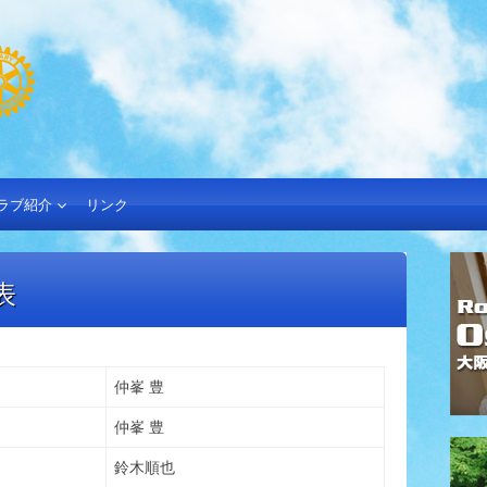
ラブ紹介
リンク
表
仲峯 豊
仲峯 豊
鈴木順也