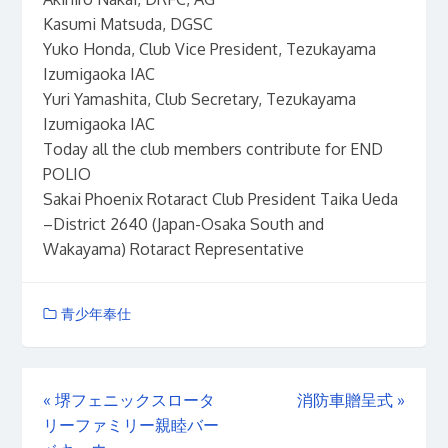
Kasumi Matsuda, DGSC
Yuko Honda, Club Vice President, Tezukayama
Izumigaoka IAC
Yuri Yamashita, Club Secretary, Tezukayama
Izumigaoka IAC
Today all the club members contribute for END
POLIO
Sakai Phoenix Rotaract Club President Taika Ueda
–District 2640 (Japan-Osaka South and
Wakayama) Rotaract Representative
青少年奉仕
«
堺フェニックスロータ
消防車贈呈式
»
リーファミリー親睦バー