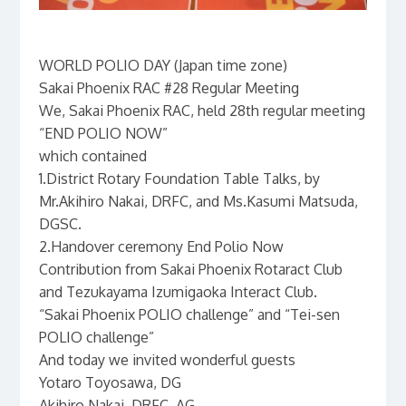
WORLD POLIO DAY (Japan time zone)
Sakai Phoenix RAC #28 Regular Meeting
We, Sakai Phoenix RAC, held 28th regular meeting
“END POLIO NOW”
which contained
1.District Rotary Foundation Table Talks, by
Mr.Akihiro Nakai, DRFC, and Ms.Kasumi Matsuda,
DGSC.
2.Handover ceremony End Polio Now
Contribution from Sakai Phoenix Rotaract Club
and Tezukayama Izumigaoka Interact Club.
“Sakai Phoenix POLIO challenge” and “Tei-sen
POLIO challenge”
And today we invited wonderful guests
Yotaro Toyosawa, DG
Akihiro Nakai, DRFC, AG