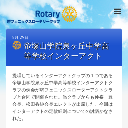
8月
29日
帝塚山学院泉ヶ丘中学高
等学校インターアクト
提唱しているインターアクトクラブの１つである
帝塚山学院泉ヶ丘中学高等学校インターアクトク
ラブの例会が堺フェニックスローターアクトクラ
ブと合同で開催された。当クラブからも仲峯 豊
会長、松田香純会長エレクトが出席した。今回は
インターアクトの定款細則についての討議かなさ
れた。