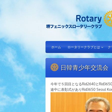
ホーム
ロータリークラブとは
ク
日韓青少年交流会
今年で５回目となるRid2640とRid
途中に表彰式がありRid3650 Seoul