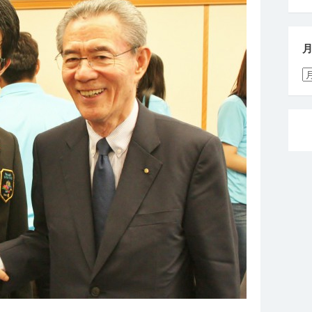
月
別
活
動
報
告