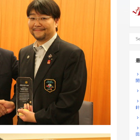
開
針
田