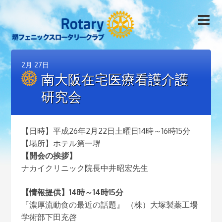
2月
27日
南大阪在宅医療看護介護
研究会
【日時】平成26年2月22日土曜日14時～16時15分
【場所】ホテル第一堺
【開会の挨拶】
ナカイクリニック院長中井昭宏先生
【情報提供】14時～14時15分
『濃厚流動食の最近の話題』 （株）大塚製薬工場
学術部下田充啓