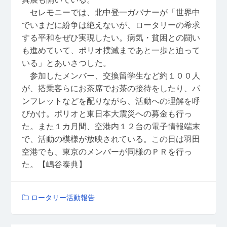
セレモニーでは、北中登一ガバナーが「世界中
でいまだに紛争は絶えないが、ロータリーの希求
する平和をぜひ実現したい。病気・貧困との闘い
も進めていて、ポリオ撲滅まであと一歩と迫って
いる」とあいさつした。
参加したメンバー、交換留学生など約１００人
が、搭乗客らにお茶席でお茶の接待をしたり、パ
ンフレットなどを配りながら、活動への理解を呼
びかけ。ポリオと東日本大震災への募金も行っ
た。また１カ月間、空港内１２台の電子情報端末
で、活動の模様が放映されている。この日は羽田
空港でも、東京のメンバーが同様のＰＲを行っ
た。【嶋谷泰典】
ロータリー活動報告