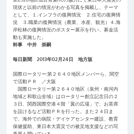
現状と以前の情況がわかる写真を掲載し、テーマ
として、１.インフラの復興情況 ２.住宅の復興情
況 ３.職業の復興情況（農業、水産、観光）４.海
岸松林の復興情況のポスター展示を行い、募金活
動も実施した。
幹事 中井 崇嗣
毎日新聞 2013年02月24日 地方版
国際ロータリー:第２６４０地区メンバーら、関空
で活動ＰＲ ／大阪
国際ロータリー第２６４０地区（泉州・南河内
地域と和歌山全域）はロータリー創立記念日の２
３日、関西国際空港４階「翼の広場」で、お茶席
を設けるなど活動ＰＲを行った。また２４日ま
で、海外での病院・デイケアセンター建設、教育
保健援助、東日本大震災での被災地支援などの写
真展も開いている。