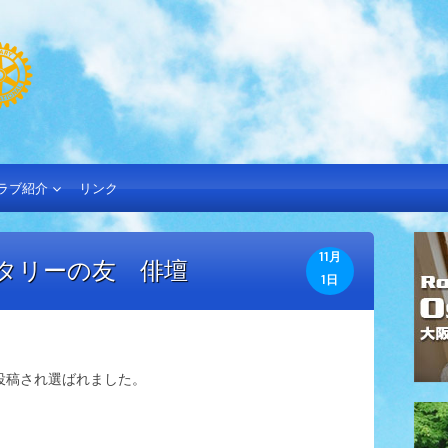
ラブ紹介
リンク
11月
ータリーの友 俳壇
1日
投稿され選ばれました。