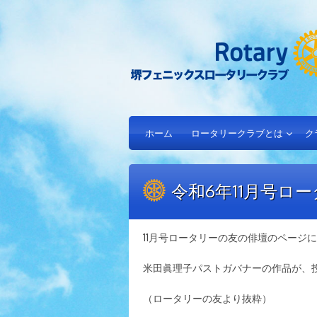
ホーム
ロータリークラブとは
ク
令和6年11月号ロ
11月号ロータリーの友の俳壇のページに
米田眞理子パストガバナーの作品が、
（ロータリーの友より抜粋）