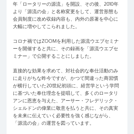
年「ロータリーの源流」を開設、その後、2010年
より「源流の会」と名称変更をして、運営形態も
会員制度に改め収録内容も、内外の原著を中心に
大幅に増やしてこられました。
コロナ禍ではZOOMを利用した源流ウエブセミナ
ーを開催すると共に、その録画を「源流ウエブセ
ミナー」で公開することにしました。
直接的な効果を求めて、対社会的な奉仕活動のみ
に走りがちな昨今ですが、かつて間違った商習慣
が横行していた20世紀初頭に、経営学という学問
に基づいた奉仕理念を提唱して、多くのロータリ
アンに恩恵を与えた、アーサー・フレデリック・
シェルドンの偉業に敬意を払うと共に、その真実
を未来に伝えていく必要性を強く感じながら、
「源流の会」の運営を図っています。