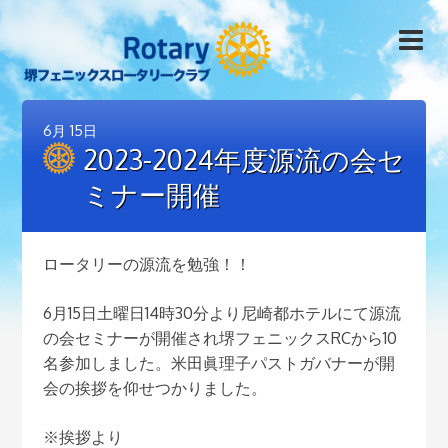
6月
15日
2023-2024年度源流の会セ
ミナー開催
ロータリーの源流を勉強！！
6月15日土曜日14時30分より尼崎都ホテルにて源流
の会セミナーが開催され堺フェニックスRCから10
名参加しました。米田眞理子パストガバナーが開
会の挨拶を仰せつかりました。
※挨拶より