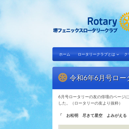
ホーム
ロータリークラブとは
ク
令和6年6月号ロ
6月号ロータリーの友の俳壇のページ
した。（ロータリーの友より抜粋）
「 お松明 尽きて星空 よみがえる