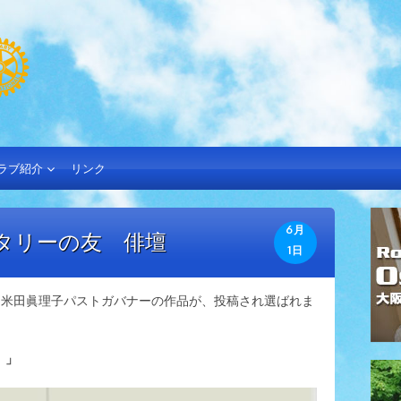
ラブ紹介
リンク
6月
ータリーの友 俳壇
1日
に米田眞理子パストガバナーの作品が、投稿され選ばれま
 」