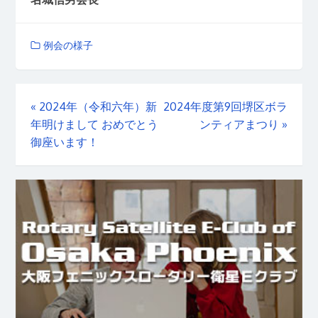
例会の様子
«
2024年（令和六年）新
2024年度第9回堺区ボラ
年明けまして おめでとう
ンティアまつり
»
御座います！