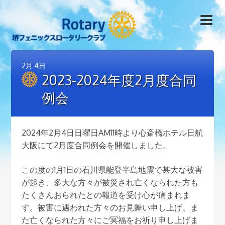
2月
4日
2023-2024年度2月度合同
例会
2024年2月4日日曜日AM11時より心斎橋ホテル日航
大阪にて2月度合同例会を開催しました。
この度の1月1日の石川県能登半島地震で甚大な被害
が起き、多大な方々が被災され亡くなられた方も
たくさんおられたとの報道を受け心が痛まれま
す。被害に遇われた方々のお見舞い申し上げ、ま
た亡くなられた方々にご冥福をお祈り申し上げま