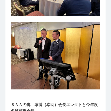
ＳＡＡの壽 孝博（幸助）会長エレクトと今年度
名城信男会長