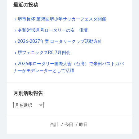
最近の投稿
堺市長杯 第38回堺少年サッカーフェスタ開催
令和8年8月号ロータリーの友 俳壇
2026-2027年度 ロータリークラブ活動方針
堺フェニックスRC 7月例会
2026年ロータリー国際大会（台湾）で米田パストガバ
ナーがモデレーターとして活躍
月別活動報告
月
別
活
合計
/ 今日
/ 昨日
動
報
告