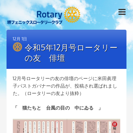
12月
1日
令和5年12月号ロータリー
の友 俳壇
12月号ロータリーの友の俳壇のページに米田眞理
子パストガバナーの作品が、投稿され選ばれまし
た。（ロータリーの友より抜粋）
「 猫たちと 台風の目の 中にゐる 」