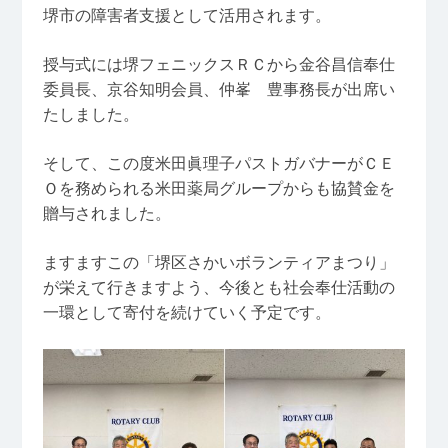
堺市の障害者支援として活用されます。
授与式には堺フェニックスＲＣから金谷昌信奉仕
委員長、京谷知明会員、仲峯 豊事務長が出席い
たしました。
そして、この度米田眞理子パストガバナーがＣＥ
Ｏを務められる米田薬局グループからも協賛金を
贈与されました。
ますますこの「堺区さかいボランティアまつり」
が栄えて行きますよう、今後とも社会奉仕活動の
一環として寄付を続けていく予定です。