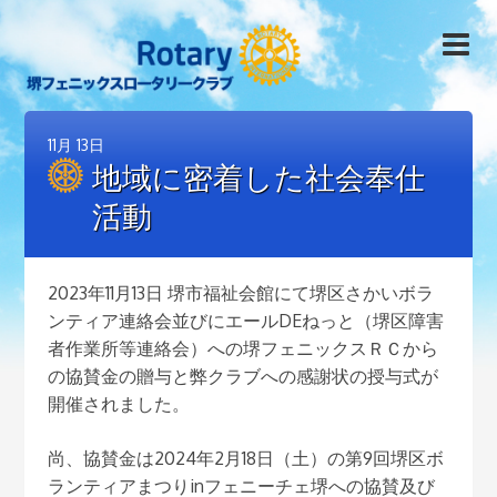
11月
13日
地域に密着した社会奉仕
活動
2023年11月13日 堺市福祉会館にて堺区さかいボラ
ンティア連絡会並びにエールDEねっと（堺区障害
者作業所等連絡会）への堺フェニックスＲＣから
の協賛金の贈与と弊クラブへの感謝状の授与式が
開催されました。
尚、協賛金は2024年2月18日（土）の第9回堺区ボ
ランティアまつりinフェニーチェ堺への協賛及び