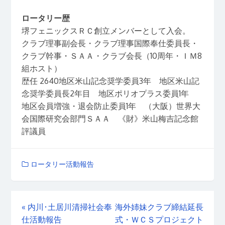
ロータリー歴
堺フェニックスＲＣ創立メンバーとして入会。
クラブ理事副会長・クラブ理事国際奉仕委員長・
クラブ幹事・ＳＡＡ・クラブ会長（10周年・ＩＭ8
組ホスト）
歴任 2640地区米山記念奨学委員3年 地区米山記
念奨学委員長2年目 地区ポリオプラス委員1年
地区会員増強・退会防止委員1年 （大阪）世界大
会国際研究会部門ＳＡＡ 《財》米山梅吉記念館
評議員
ロータリー活動報告
«
内川･土居川清掃社会奉
海外姉妹クラブ締結延長
仕活動報告
式・ＷＣＳプロジェクト