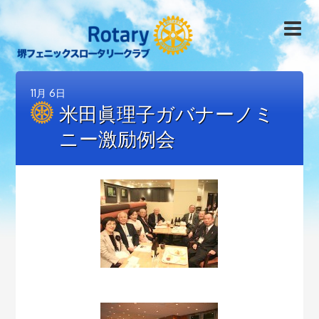
11月
6日
米田眞理子ガバナーノミ
ニー激励例会