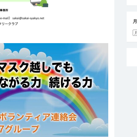
月
別
活
動
報
告