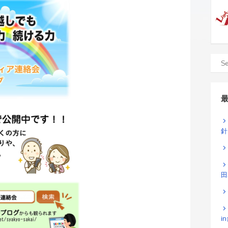
針
田
i