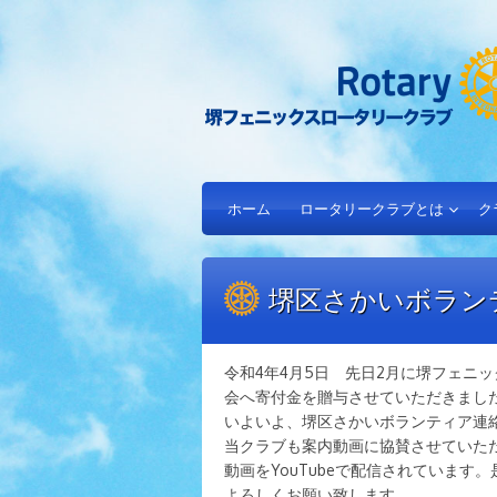
ホーム
ロータリークラブとは
ク
堺区さかいボラン
令和4年4月5日 先日2月に堺フェニ
会へ寄付金を贈与させていただきまし
いよいよ、堺区さかいボランティア連
当クラブも案内動画に協賛させていた
動画をYouTubeで配信されています
よろしくお願い致します。