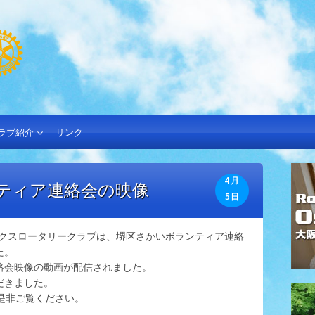
ラブ紹介
リンク
4月
ティア連絡会の映像
5日
ックスロータリークラブは、堺区さかいボランティア連絡
た。
絡会映像の動画が配信されました。
だきました。
。是非ご覧ください。