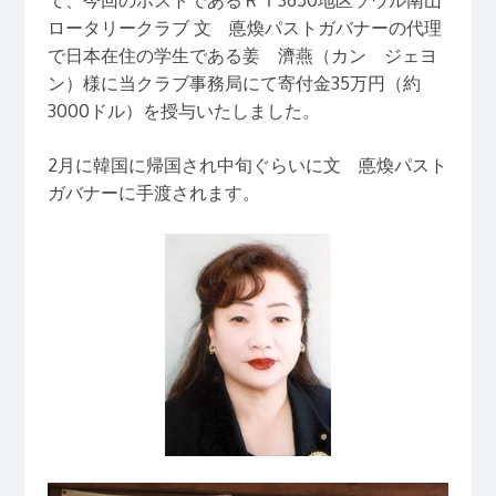
て、今回のホストであるＲＩ3650地区ソウル南山
ロータリークラブ 文 悳煥パストガバナーの代理
で日本在住の学生である姜 濟燕（カン ジェヨ
ン）様に当クラブ事務局にて寄付金35万円（約
3000ドル）を授与いたしました。
2月に韓国に帰国され中旬ぐらいに文 悳煥パスト
ガバナーに手渡されます。