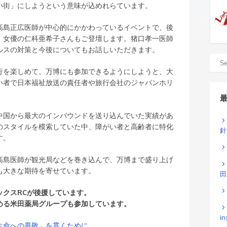
い街」にしようという意味が込めれらています。
高島正広医師が中心的にかかわっているイベントで、後
、女優の仁科亜希子さんもご登壇します。猪口孝一医師
ルスの対策と今後についてもお話しいただきます。
行を楽しめて、万博にも参加できるようにしようと、大
い者で日本福祉放送の責任者や旅行会社のジャパンホリ
中国から最大のインバウンドを送り込んでいた実績があ
のスタイルを模索していた中、障がい者と高齢者に特化
針
す。
高島医師が観光局などを巻き込んで、万博まで盛り上げ
も大きな期待を寄せています。
田
ックスRCが後援しています。
める米田薬局グループも参加しています。
i
生命への畏敬」を貫くために