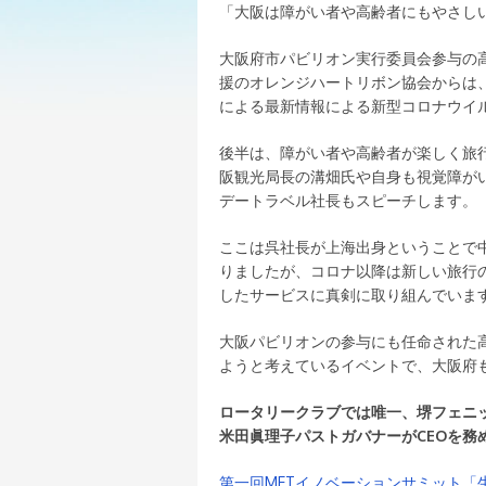
「大阪は障がい者や高齢者にもやさし
大阪府市パビリオン実行委員会参与の
援のオレンジハートリボン協会からは
による最新情報による新型コロナウイ
後半は、障がい者や高齢者が楽しく旅
阪観光局長の溝畑氏や自身も視覚障が
デートラベル社長もスピーチします。
ここは呉社長が上海出身ということで
りましたが、コロナ以降は新しい旅行
したサービスに真剣に取り組んでいま
大阪パビリオンの参与にも任命された
ようと考えているイベントで、大阪府
ロータリークラブでは唯一、堺フェニ
米田眞理子パストガバナーがCEOを務
第一回METイノベーションサミット「