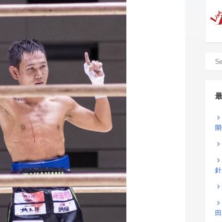
開
針
田