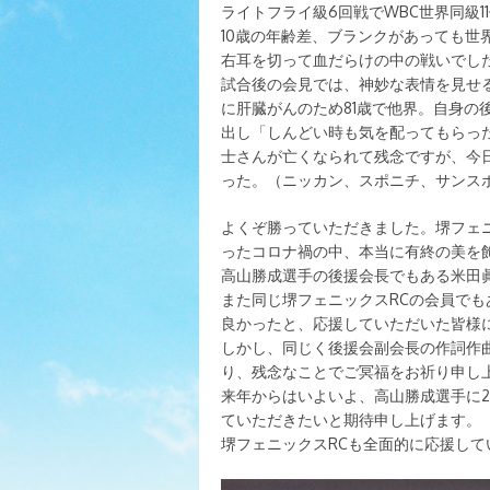
ライトフライ級6回戦でWBC世界同級11
10歳の年齢差、ブランクがあっても世
右耳を切って血だらけの中の戦いでし
試合後の会見では、神妙な表情を見せ
に肝臓がんのため81歳で他界。自身の
出し「しんどい時も気を配ってもらっ
士さんが亡くなられて残念ですが、今
った。（ニッカン、スポニチ、サンスポ
よくぞ勝っていただきました。堺フェ
ったコロナ禍の中、本当に有終の美を
高山勝成選手の後援会長でもある米田
また同じ堺フェニックスRCの会員で
良かったと、応援していただいた皆様
しかし、同じく後援会副会長の作詞作
り、残念なことでご冥福をお祈り申し
来年からはいよいよ、高山勝成選手に
ていただきたいと期待申し上げます。
堺フェニックスRCも全面的に応援して