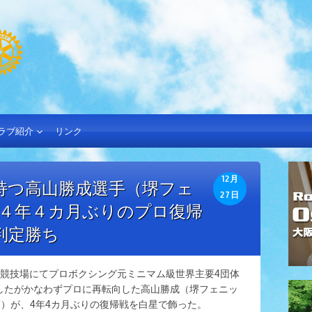
ラブ紹介
リンク
12月
持つ高山勝成選手（堺フェ
27日
）４年４カ月ぶりのプロ復帰
判定勝ち
第2競技場にてプロボクシング元ミニマム級世界主要4団体
したがかなわずプロに再転向した高山勝成（堺フェニッ
C）が、4年4カ月ぶりの復帰戦を白星で飾った。