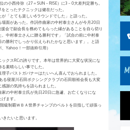
位の小西伶弥（27＝SUN－RISE）に3－0大差判定勝ち。
界をとったテクニックは健在だった。
たが「とても楽しい6ラウンドでした」と語った。
る場面があった。作詞作曲家の中村泰士さんが今月20日
後援会で副会長を務めてもらった縁があることを自ら切り
た。中村泰士さんに贈る勝利です」「試合の前に中村泰
日の勝利でしっかり伝えられたかなと思います」。と語
、Yahoo！一部抜粋引用）
ニックスRCの誇りです。本年は世界的に大変な状況にな
飾る素晴らしい事でした。
眞理子パストガバナーはたいへん喜んでおられました。
もある寝屋川石田ボクシングクラブの石田順裕会長も大変
に感謝の気持ちを語られました。
曲家の中村泰士氏が先日20日に急遽、お亡くなりにな
上げます。
2階級制覇ＷＢＡ世界チャンプのベルトを目指して頑張っ
いきたいと思います。