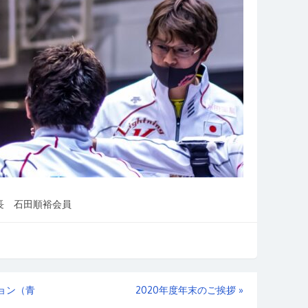
長 石田順裕会員
ョン（青
2020年度年末のご挨拶
»