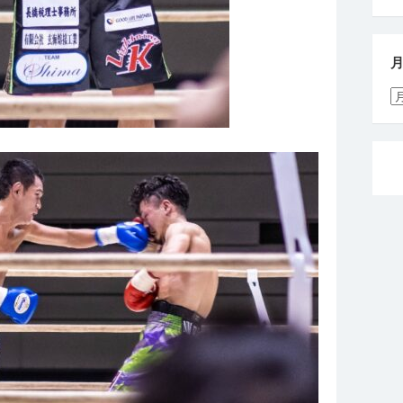
月
別
活
動
報
告