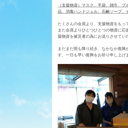
（支援物資）マスク、手袋、雑巾、ブ
品、消毒ハンドジェル、石鹸ソープ、
たくさんの会員より、支援物資をもっ
また会員よりひとつひとつの物資に応
援物資を被災者の為にお送りさせてい
まだまだ雨も降り続き、なかなか復興
す。一日も早い復興をお祈り申し上げ