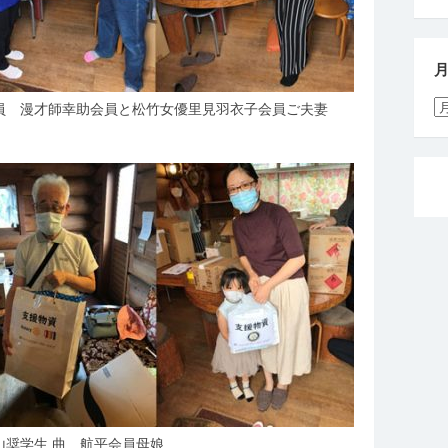
月
員 漫才師幸助会員と松竹女優里見羽衣子会員ご夫妻
別
活
動
報
告
奨学生 曲 航平会員母娘