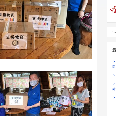
開
針
田