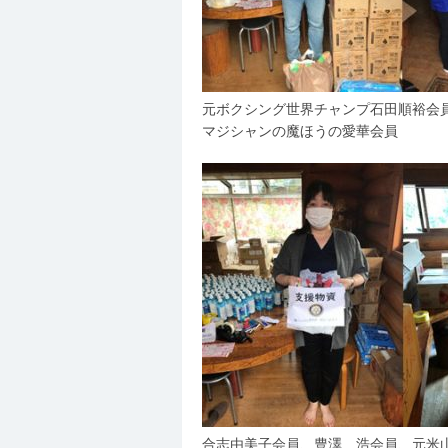
元ボクシング世界チャンプ石田順裕会
マジシャンの魔ほうの愛華会員
合志由美子会員、豊澤 浩会員、元米山