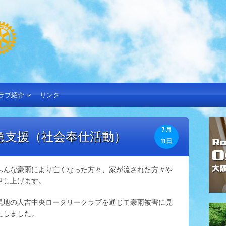
ラブ紹介
リンク
7月
急支援（社会奉仕活動）
11日
へんな豪雨により亡くなった方々、家が流された方々や
申し上げます。
現地の人吉中央ロータリークラブを通じて豪雨被害に見
たしました。