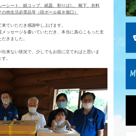
ルーシート、紙コップ、紙皿、割りばし、
靴下、衣料
その他生活必需品等
（段ボール箱８個口）
て来ていただき感謝申し上げます。
援メッセージを書いていただき、本当に真心こもった支
ただきました。
が出来ない状況で、少しでもお役に立てればと思いま
ます。