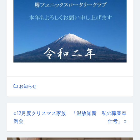
お知らせ
«
12月度クリスマス家族
「温故知新 私の職業奉
例会
仕考」
»