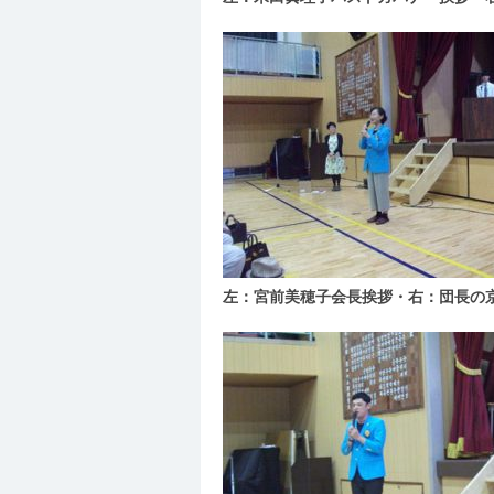
左：宮前美穂子会長挨拶・右：団長の