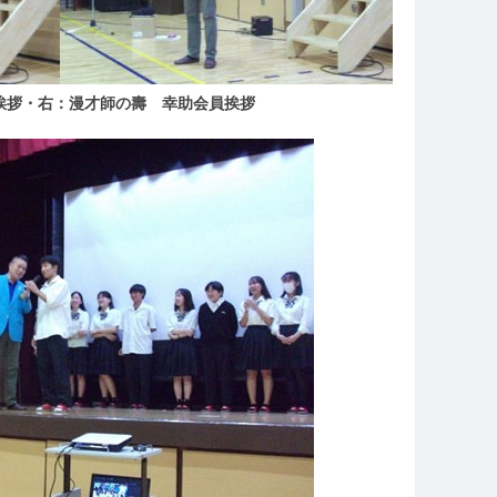
挨拶・右：漫才師の壽 幸助会員挨拶