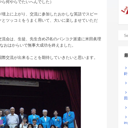
やら何やらでたいへんでした）
が壇上に上がり、交流に参加したおかしな英語でスピー
ケとツッコミをうまく用いて、大いに楽しませていただ
流会は、生徒、先生含め21名のバンコク派遣に米田眞理
大なおはからいで無事大成功を終えました。
国際交流が出来ることを期待していきたいと思います。
針
田
i