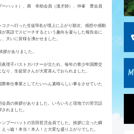
プーハット）、壽 幸助会員（漫才師）、仲峯 豊会員
コクへ行った生徒18名が壇上に上がり順次、感想や感動
員が英語でスピーチするという趣向を凝らした報告会に
し、大いに皆様を沸かせました。
挨拶がありました。
田眞理子パストガバナーが立たれ、毎年の青少年国際交
になり、生徒皆さんが大変喜んでおられました。
国際奉仕事業としてたいへん素晴らしい事をさせていた
明会員の挨拶がありました。いろいろと現地での苦労話
拶されました。
ャンプーハットの宮田哲児会員でした。挨拶に立った瞬
、えっ嘘！本当！本人！と大変な盛り上がりでした。