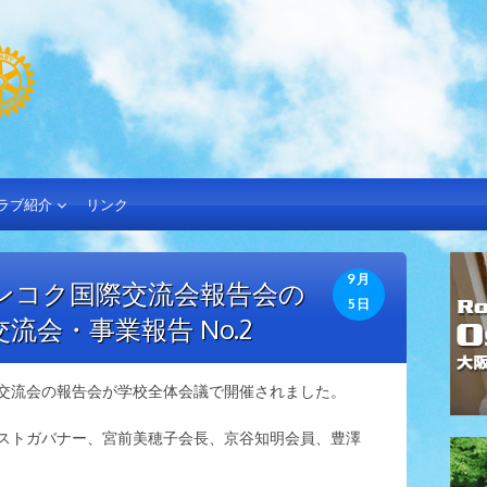
ラブ紹介
リンク
9月
ンコク国際交流会報告会の
5日
流会・事業報告 No.2
際交流会の報告会が学校全体会議で開催されました。
パストガバナー、宮前美穂子会長、京谷知明会員、豊澤