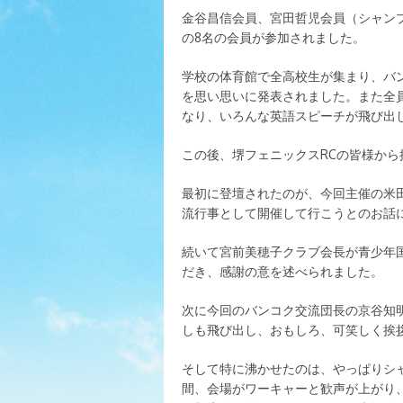
金谷昌信会員、宮田哲児会員（シャン
の8名の会員が参加されました。
学校の体育館で全高校生が集まり、バン
を思い思いに発表されました。また全
なり、いろんな英語スピーチが飛び出
この後、堺フェニックスRCの皆様から
最初に登壇されたのが、今回主催の米
流行事として開催して行こうとのお話
続いて宮前美穂子クラブ会長が青少年
だき、感謝の意を述べられました。
次に今回のバンコク交流団長の京谷知
しも飛び出し、おもしろ、可笑しく挨
そして特に沸かせたのは、やっぱりシ
間、会場がワーキャーと歓声が上がり