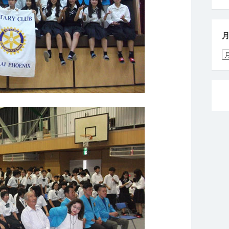
月
別
活
動
報
告