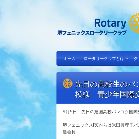
ホーム
ロータリークラブとは
ク
先日の高校生のバ
模様 青少年国際交
9月5日 先日の建国高校バンコク国
堺フェニックスRCからは米田眞理子
浩会員