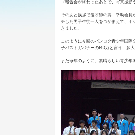
（報告会が終わったあとで、写真撮影
そのあと挨拶で漫才師の壽 幸助会員
チした男子生徒一人をつかまえて、ボ
きました。
このように今回のバンコク青少年国際交
子パストガバナーの140万と言う、多
また毎年のように、素晴らしい青少年