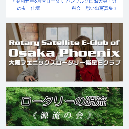
«
令和元年6月号ロータリ
ハンブルグ国際大会・分
ーの友 俳壇
科会 思い出写真集
»