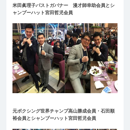
米田眞理子パストガバナー 漫才師幸助会員とシ
ャンプーハット宮田哲児会員
元ボクシング世界チャンプ高山勝成会員・石田順
裕会員とシャンプーハット宮田哲児会員