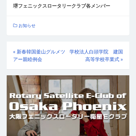
堺フェニックスロータリークラブ各メンバー
お知らせ
«
新春韓国釜山グルメツ
学校法人白頭学院 建国
アー親睦例会
高等学校卒業式
»