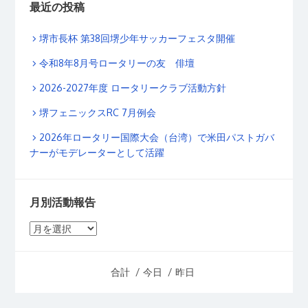
最近の投稿
堺市長杯 第38回堺少年サッカーフェスタ開催
令和8年8月号ロータリーの友 俳壇
2026-2027年度 ロータリークラブ活動方針
堺フェニックスRC 7月例会
2026年ロータリー国際大会（台湾）で米田パストガバ
ナーがモデレーターとして活躍
月別活動報告
月
別
活
合計
/ 今日
/ 昨日
動
報
告