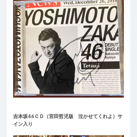
吉本坂
46
ＣＤ（宮田哲児版 泣かせてくれよ）サ
イン入り