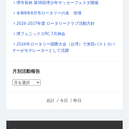
堺市長杯 第38回堺少年サッカーフェスタ開催
令和8年8月号ロータリーの友 俳壇
2026-2027年度 ロータリークラブ活動方針
堺フェニックスRC 7月例会
2026年ロータリー国際大会（台湾）で米田パストガバ
ナーがモデレーターとして活躍
月別活動報告
月
別
活
合計
/ 今日
/ 昨日
動
報
告