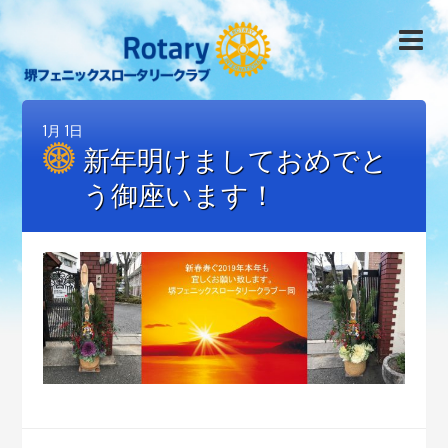
1月
1日
新年明けましておめでと
う御座います！