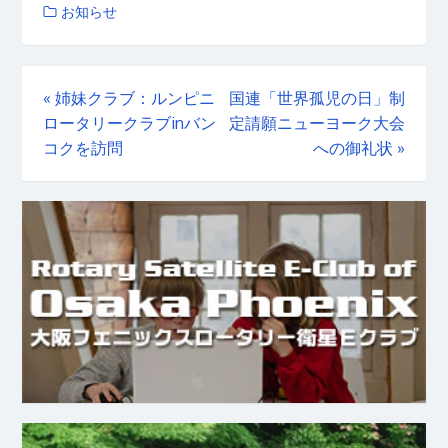
お知らせ
«
姉妹クラブ：ルンピニ
国連「世界孤児の日」制
ロータリークラブinバン
定請願ニューヨーク大会
コクを訪問
への御礼状
»