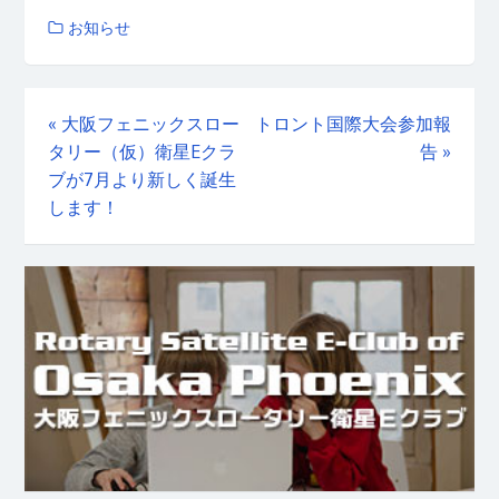
お知らせ
«
大阪フェニックスロー
トロント国際大会参加報
タリー（仮）衛星Eクラ
告
»
ブが7月より新しく誕生
します！