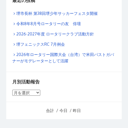
最近の投稿
堺市長杯 第38回堺少年サッカーフェスタ開催
令和8年8月号ロータリーの友 俳壇
2026-2027年度 ロータリークラブ活動方針
堺フェニックスRC 7月例会
2026年ロータリー国際大会（台湾）で米田パストガバ
ナーがモデレーターとして活躍
月別活動報告
月
別
活
合計
/ 今日
/ 昨日
動
報
告