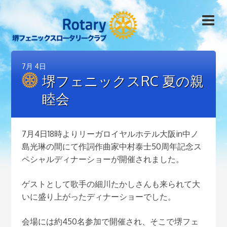
7月
4日
堺フェニックスRC 夏の親
睦会
7月4日18時よりリーガロイヤルホテル大阪in中ノ
島光琳の間にて作詞作曲家中村泰士50周年記念ス
ペシャルディナーショーが開催されました。
ゲストとして歌手の細川たかしさんも来られて大
いに盛り上がったディナーショーでした。
会場には約450名参加で開催され、そこで堺フェ