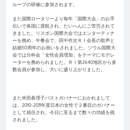
ループの研修に参加されます。
また国際ロータリーより毎年「国際大会」のお手
伝いで各国に渡航され、たいへんにご苦労されて
きました。リスボン国際大会ではエンターティナ
ーを務め、午餐会で、田中作次ＲＩ会長の歌声と
結婚50周年のお祝いをされました。ソウル国際大
会では分科会「女性会員増加」をテーマにモデレ
ーターを務められました。ＲＩ第2640地区から多
数会員が参加し、大いに盛り上がりました。
また米田眞理子パストガバナーにおかれまして
は、2010-2011年度日本の女性で２番目のガバナー
として就任され、今日に至るまで数々の功績を残
されました。