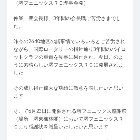
（堺フェニックスＲＣ理事会発）
仲峯 豊会長様、3年間の会長職ご苦労さまでし
た。
昨今の2640地区の諸事情でいろいろとご苦労され
ながら、国際ロータリーの指針通り3年間のパイロ
ットクラブの重責を見事に果たされ、今日このよ
うに素晴らしい堺フェニックスＲＣに発展されま
した。
その成し得た偉大な功績に敬意を表したいと思い
ます。
そこで6月23日に開催される堺フェニックス感謝祭
（場所 堺東楓林閣）において堺フェニックスＲ
Ｃより感謝状を贈呈いたしたいと思います。