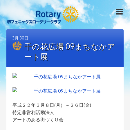
3月
30日
千の花広場 09まちなかア
ート展
平成２２年３月８日(月）～２６日(金)
特定非営利活動法人
アートのある街づくり会