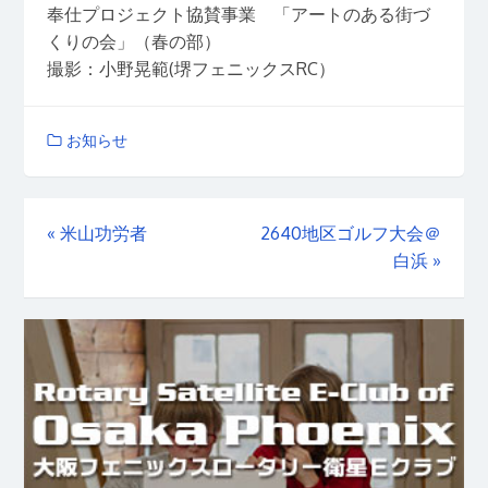
奉仕プロジェクト協賛事業 「アートのある街づ
くりの会」（春の部）
撮影：小野晃範(堺フェニックスRC）
お知らせ
«
米山功労者
2640地区ゴルフ大会＠
白浜
»