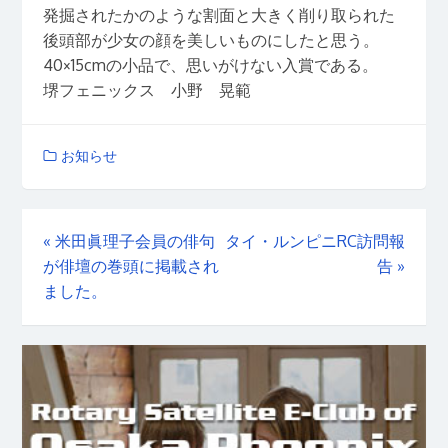
発掘されたかのような割面と大きく削り取られた
後頭部が少女の顔を美しいものにしたと思う。
40×15cmの小品で、思いがけない入賞である。
堺フェニックス 小野 晃範
お知らせ
«
米田眞理子会員の俳句
タイ・ルンピニRC訪問報
が俳壇の巻頭に掲載され
告
»
ました。