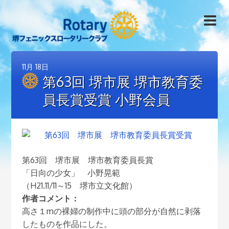
11月
18日
第63回 堺市展 堺市教育委
員長賞受賞 小野会員
第63回 堺市展 堺市教育委員長賞
「日向の少女」 小野晃範
（H21.11/11～15 堺市立文化館）
作者コメント：
高さ１mの裸婦の制作中に頭の部分が自然に剥落
したものを作品にした。