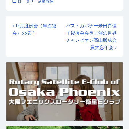
ロータリー活動報告
«
12月度例会（年次総
パストガバナー米田真理
会）の様子
子後援会会長主催の世界
チャンピオン高山勝成会
員大忘年会
»