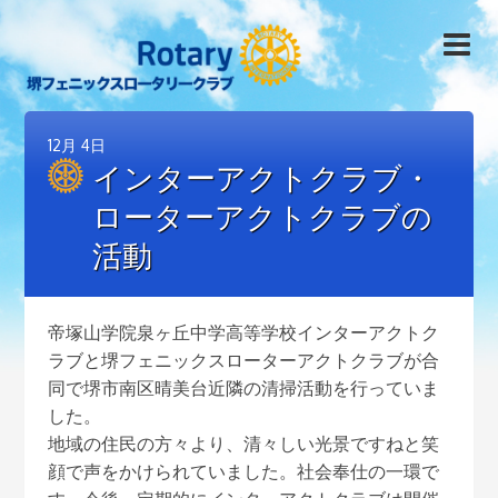
12月
4日
インターアクトクラブ・
ローターアクトクラブの
活動
帝塚山学院泉ヶ丘中学高等学校インターアクトク
ラブと堺フェニックスローターアクトクラブが合
同で堺市南区晴美台近隣の清掃活動を行っていま
した。
地域の住民の方々より、清々しい光景ですねと笑
顔で声をかけられていました。社会奉仕の一環で