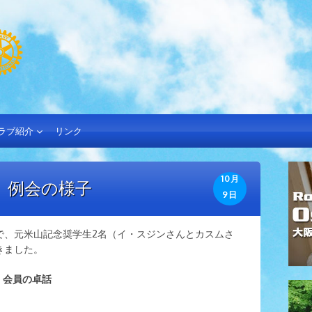
ラブ紹介
リンク
10月
土) 例会の様子
9日
で、元米山記念奨学生2名（イ・スジンさんとカスムさ
きました。
ン）会員の卓話