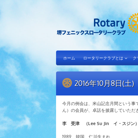
ホーム
ロータリークラブとは
ク
2016年10月8日(
今月の例会は、米山記念月間という事
ん）の会員が、卓話を披露していただ
李 受津 （Lee Su Jin イ・スジ
1989 韓国 仁川生まれ