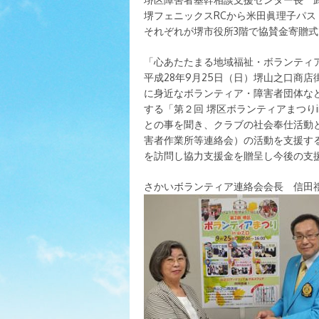
堺フェニックスRCから米田眞理子パ
それぞれが堺市役所3階で協賛金寄贈
「心あたたまる地域福祉・ボランティ
平成28年9月25日（日）堺山之口商
に身近なボランティア・障害者団体な
する「第２回 堺区ボランティアまつり
との事を聞き、クラブの社会奉仕活動
害者作業所等連絡会）の活動を支援する
を訪問し協力支援金を贈呈し今後の支
さかいボランティア連絡会会長 信田