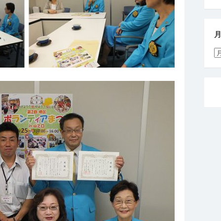
月
別
活
動
報
告