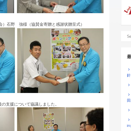
絡会）石野 強様（協賛金寄贈と感謝状贈呈式）
針
田
後の支援について協議しました。
i