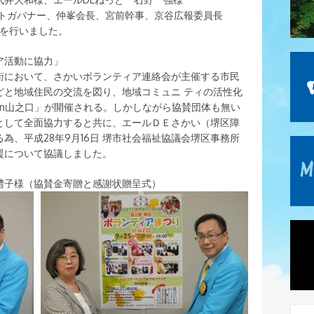
ストガバナー、仲峯会長、宮前幹事、京谷広報委員長
式を行いました。
ア活動に協力」
店街において、さかいボランティア連絡会が主催する市民
どと地域住民の交流を図り、地域コミュニ ティの活性化
in山之口」が開催される。しかしながら協賛団体も無い
として全面協力すると共に、エールＤＥさかい（堺区障
為、平成28年9月16日 堺市社会福祉協議会堺区事務所
援について協議しました。
禮子様（協賛金寄贈と感謝状贈呈式）