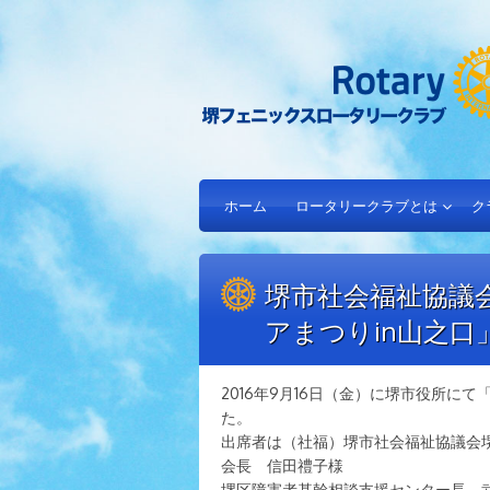
ホーム
ロータリークラブとは
ク
堺市社会福祉協議
アまつりin山之口
2016年9月16日（金）に堺市役所
た。
出席者は（社福）堺市社会福祉協議会
会長 信田禮子様
堺区障害者基幹相談支援センター長 