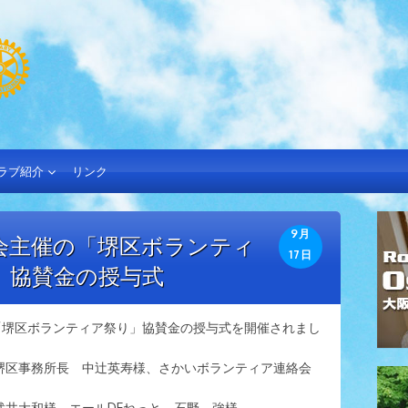
ラブ紹介
リンク
9月
会主催の「堺区ボランティ
17日
」協賛金の授与式
にて「堺区ボランティア祭り」協賛金の授与式を開催されまし
堺区事務所長 中辻英寿様、さかいボランティア連絡会
武井大和様、エールDEねっと 石野 強様